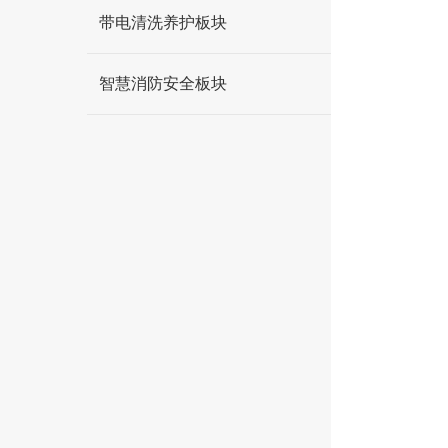
带电清洗养护板块
智慧消防安全板块